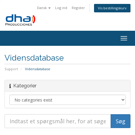
Dansk
Log ind
Register
Vis bestillingskurv
Togg
navig
Vidensdatabase
Support
Vidensdatabase
Kategorier