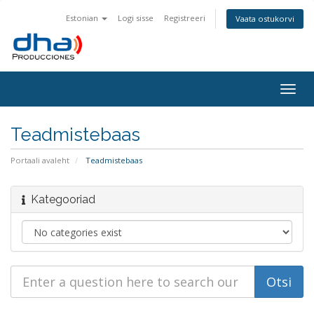
Estonian
Logi sisse
Registreeri
Vaata ostukorvi
Togg
navig
Teadmistebaas
Portaali avaleht
Teadmistebaas
Kategooriad